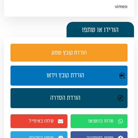
vimeo
הורידו או שתפו
הורדת קובץ שמע
הורדת קובץ וידאו
הורדת הסדרה
שלחו בוואצאפ
שלחו באימייל