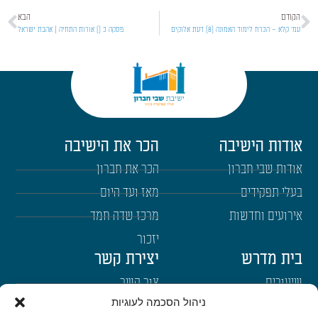
הקודם
הבא
עמ' קלא – הכרח לימוד האמונה [8] דעת אלוקים
פסקה כ [] אורות התחיה | אהבת ישראל
אודות הישיבה
הכר את הישיבה
אודות שבי חברון
הכר את חברון
בעלי תפקידים
מאז ועד היום
אירועים וחדשות
מרכז שדה חמד
יזכור
בית מדרש
יצירת קשר
שיעורים
צור קשר
ניהול הסכמה לעוגיות
רבנים
הרשמה לשבו"ש