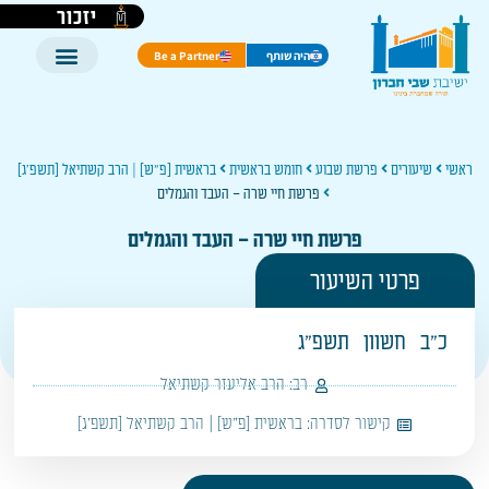
יזכור
היה שותף
Be a Partner
ראשי
שיעורים
פרשת שבוע
חומש בראשית
בראשית [פ"ש] | הרב קשתיאל [תשפ'ג]
פרשת חיי שרה – העבד והגמלים
פרשת חיי שרה – העבד והגמלים
פרטי השיעור
כ"ב
חשוון
תשפ"ג
רב:
הרב אליעזר קשתיאל
קישור לסדרה:
בראשית [פ"ש] | הרב קשתיאל [תשפ'ג]