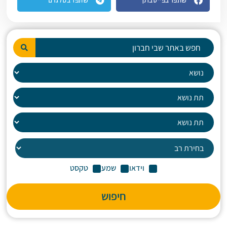
שתפו בפייסבוק
שתפו בטלגרם
וידאו
שמע
טקסט
חיפוש