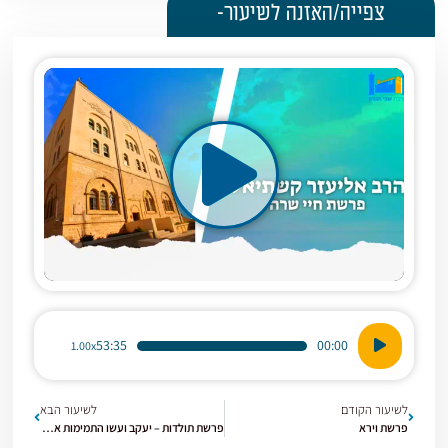
צפייה/האזנה לשיעור-
נגן
53:35
00:00
1.00x
אודיו
לשיעור הקודם
לשיעור הבא
פרשת וירא
פרשת תולדות – יעקב ועשו התמימות אל מול התחכום