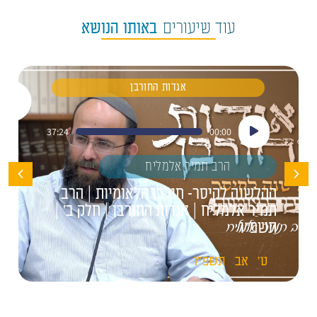
עוד שיעורים
באותו הנושא
אגדות החורבן
נגן
37:24
00:00
אודיו
הרב תמיר אלמליח
ההלשנה לקיסר- חורבן הלאומיות | הרב
תמיר אלמליח | אגדות החורבן | חלק ב' |
תשפ"ו
ט'
אב
תשפ"ו