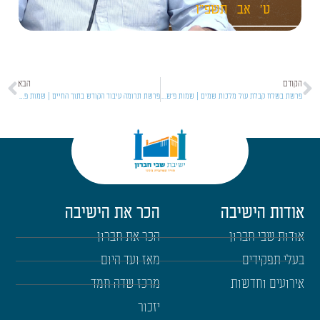
ט'
אב
תשפ"ו
הקודם
הבא
פרשת בשלח קבלת עול מלכות שמים | שמות פ'ש [04]
פרשת תרומה עיבוד הקודש בתוך החיים | שמות פ'ש [06]
אודות הישיבה
הכר את הישיבה
אודות שבי חברון
הכר את חברון
בעלי תפקידים
מאז ועד היום
אירועים וחדשות
מרכז שדה חמד
יזכור