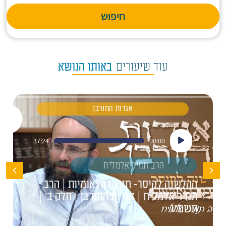
חיפוש
עוד שיעורים
באותו הנושא
אגדות החורבן
נגן
37:24
00:00
אודיו
הרב תמיר אלמליח
ההלשנה לקיסר- חורבן הלאומיות | הרב
תמיר אלמליח | אגדות החורבן | חלק ב' |
תשפ"ו