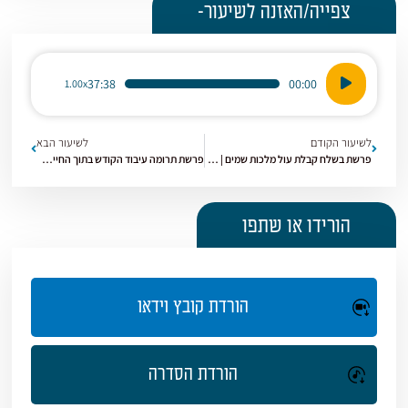
צפייה/האזנה לשיעור-
נגן
37:38
00:00
1.00x
אודיו
לשיעור הקודם
לשיעור הבא
פרשת בשלח קבלת עול מלכות שמים | שמות פ'ש [04]
פרשת תרומה עיבוד הקודש בתוך החיים | שמות פ'ש [06]
הורידו או שתפו
הורדת קובץ וידאו
הורדת הסדרה