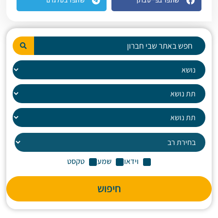
שתפו בפייסבוק
שתפו בטלגרם
וידאו
שמע
טקסט
חיפוש