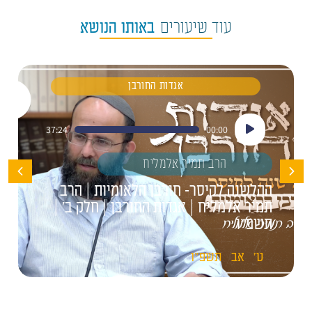
עוד שיעורים
באותו הנושא
אגדות החורבן
נגן
37:24
00:00
אודיו
הרב תמיר אלמליח
ההלשנה לקיסר- חורבן הלאומיות | הרב
תמיר אלמליח | אגדות החורבן | חלק ב' |
תשפ"ו
ט'
אב
תשפ"ו