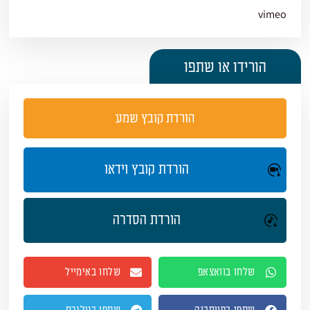
vimeo
הורידו או שתפו
הורדת קובץ שמע
הורדת קובץ וידאו
הורדת הסדרה
שלחו בוואצאפ
שלחו באימייל