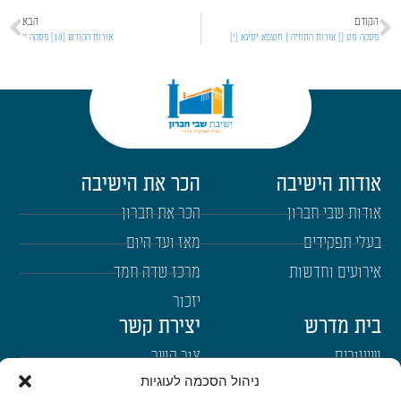
הקודם
הבא
פסקה מט [] אורות התחיה | חוצפא יסיגא [י]
אורות הקודש [10] פסקה י'
אודות הישיבה
הכר את הישיבה
אודות שבי חברון
הכר את חברון
בעלי תפקידים
מאז ועד היום
אירועים וחדשות
מרכז שדה חמד
יזכור
בית מדרש
יצירת קשר
שיעורים
צור קשר
ניהול הסכמה לעוגיות
רבנים
הרשמה לשבו"ש