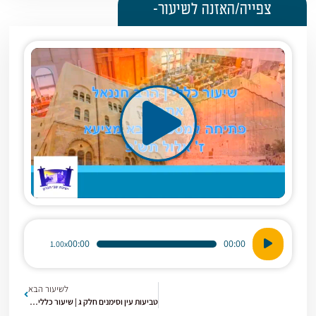
צפייה/האזנה לשיעור-
נגן
00:00
00:00
1.00x
אודיו
לשיעור הבא
טביעות עין וסימנים חלק ג | שיעור כללי בבא מציעא תשפ'א [10]