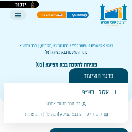
יזכור
היה שותף
Be a Partner
ראשי
שיעורים
שיעור כללי
בבא מציעא [תשפ"א] | הרב אתרוג
פתיחה למסכת בבא מציעא [01]
פתיחה למסכת בבא מציעא [01]
פרטי השיעור
ז'
אלול
תש"פ
רב:
הרב חננאל אתרוג
קישור לסדרה:
בבא מציעא [תשפ"א] | הרב אתרוג