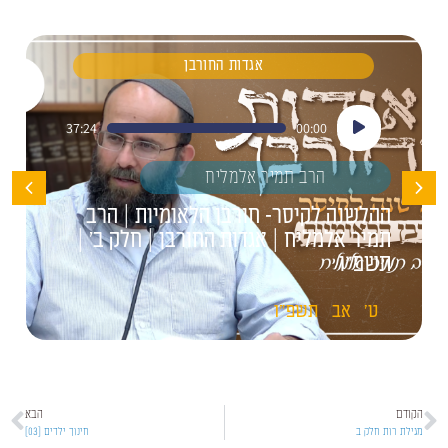
אגדות החורבן
נגן
37:24
00:00
אודיו
הרב תמיר אלמליח
ההלשנה לקיסר- חורבן הלאומיות | הרב
תמיר אלמליח | אגדות החורבן | חלק ב' |
תשפ"ו
ט'
אב
תשפ"ו
הקודם
הבא
מגילת רות חלק ב
חינוך ילדים [03]