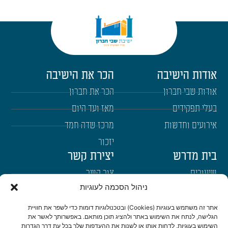
אודות הישיבה
הכר את הישיבה
אודות שבי חברון
הכר את חברון
בעלי תפקידים
מאז ועד היום
אירועים וחדשות
מרכז שדה חמד
יזכור
בית מדרש
יצירת קשר
שיעורים
צור קשר
ניהול הסכמה לעוגיות
רבנים
הרשמה לשבו"ש
ימי עיון
היה שותף
אתר זה משתמש בעוגיות (Cookies) ובטכנולוגיות דומות כדי לשפר את חוויית
הגלישה, לנתח את השימוש באתר ולהציג תוכן מותאם. באפשרותך לאשר את
דרכי הגעה
השימוש בעוגיות, לדחות אותן או לשנות את ההעדפות שלך בכל עת דרך הגדרות