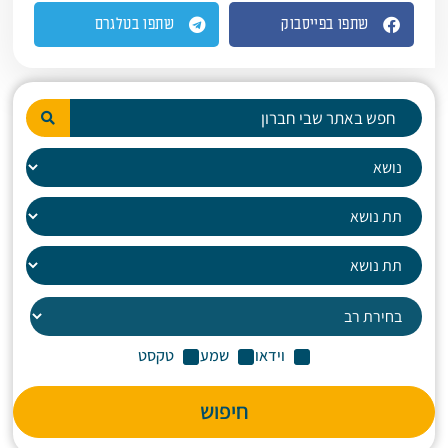
שתפו בפייסבוק
שתפו בטלגרם
וידאו
שמע
טקסט
חיפוש