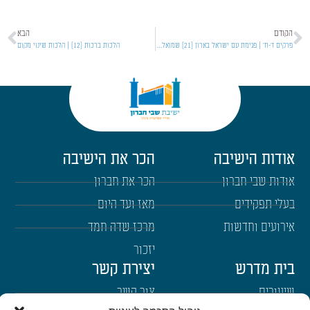
הקודם
הבא
פרקים ז'-ח' | פגימת עם ישראל בארון [21] שמואל א'
הלכות ברכות [12] | הלכות שינוי מקום
אודות הישיבה
הכר את הישיבה
אודות שבי חברון
הכר את חברון
בעלי תפקידים
מאז ועד היום
אירועים וחדשות
מרכז שדה חמד
יזכור
בית מדרש
יצירת קשר
שיעורים
צור קשר