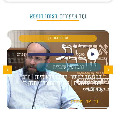
עוד שיעורים
באותו הנושא
אגדות החורבן
נגן
37:24
00:00
אודיו
הרב תמיר אלמליח
ההלשנה לקיסר- חורבן הלאומיות | הרב
תמיר אלמליח | אגדות החורבן | חלק ב' |
תשפ"ו
ט'
אב
תשפ"ו