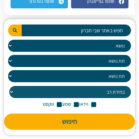
שתפו בפייסבוק
שתפו בטלגרם
וידאו
שמע
טקסט
חיפוש