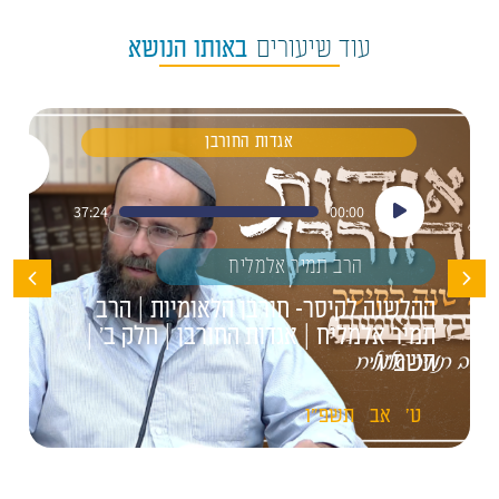
עוד שיעורים
באותו הנושא
אגדות החורבן
נגן
37:24
00:00
אודיו
הרב תמיר אלמליח
ההלשנה לקיסר- חורבן הלאומיות | הרב
תמיר אלמליח | אגדות החורבן | חלק ב' |
תשפ"ו
ט'
אב
תשפ"ו