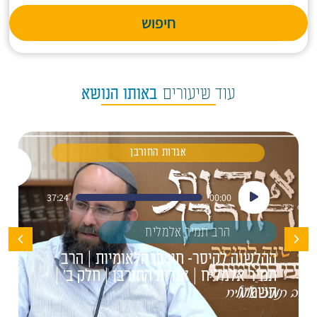
חיפוש
עוד שיעורים
באותו הנושא
אגדות החורבן
נגן
37:24
00:00
אודיו
הרב תמיר אלמליח
ההלשנה לקיסר- חורבן הלאומיות | הרב
תמיר אלמליח | אגדות החורבן | חלק ב' |
תשפ"ו