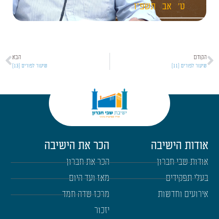
ט'
אב
תשפ"ו
הקודם
הבא
שיעור לפורים [11]
שיעור לפורים [13]
אודות הישיבה
הכר את הישיבה
אודות שבי חברון
הכר את חברון
בעלי תפקידים
מאז ועד היום
אירועים וחדשות
מרכז שדה חמד
יזכור