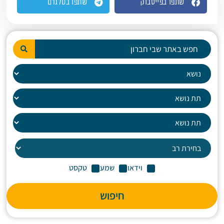
שתפו בפייסבוק
שתפו בטלגרם
וידאו
שמע
טקסט
חיפוש