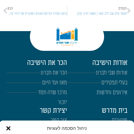
הקודם
הבא
מהפך מלב אבן ללב בשר | מאמר הדור [23]
הרצון הצלול וקליטת העולם המקורית של הילד |חינוך ילדים [09]
אודות הישיבה
הכר את הישיבה
אודות שבי חברון
הכר את חברון
בעלי תפקידים
מאז ועד היום
אירועים וחדשות
מרכז שדה חמד
יזכור
בית מדרש
יצירת קשר
שיעורים
צור קשר
ניהול הסכמה לעוגיות
רבנים
הרשמה לשבו"ש