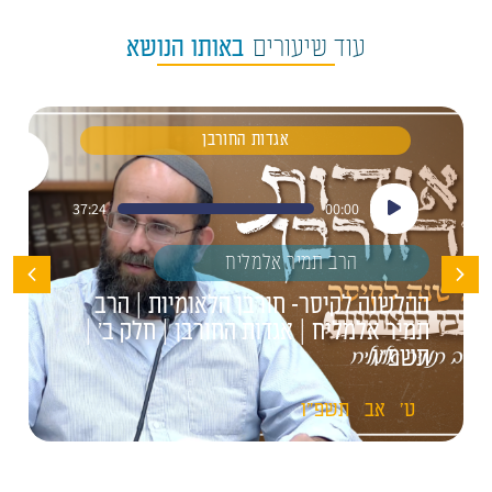
עוד שיעורים
באותו הנושא
אגדות החורבן
נגן
37:24
00:00
אודיו
הרב תמיר אלמליח
ההלשנה לקיסר- חורבן הלאומיות | הרב
תמיר אלמליח | אגדות החורבן | חלק ב' |
תשפ"ו
ט'
אב
תשפ"ו