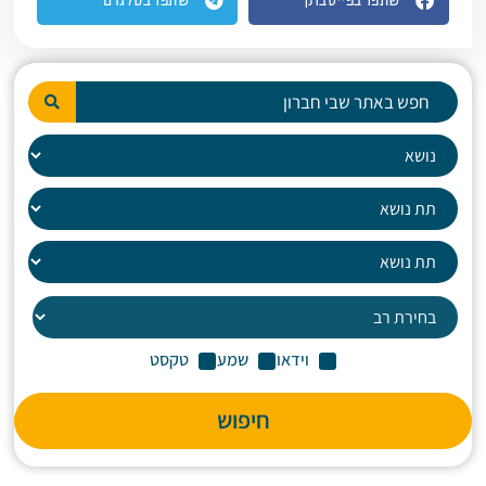
שתפו בפייסבוק
שתפו בטלגרם
וידאו
שמע
טקסט
חיפוש