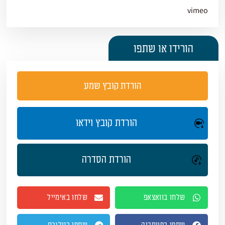
vimeo
הורידו או שתפו
הורדת קובץ שמע
הורדת קובץ וידאו
הורדת הסדרה
שלחו בוואצאפ
שלחו באימייל