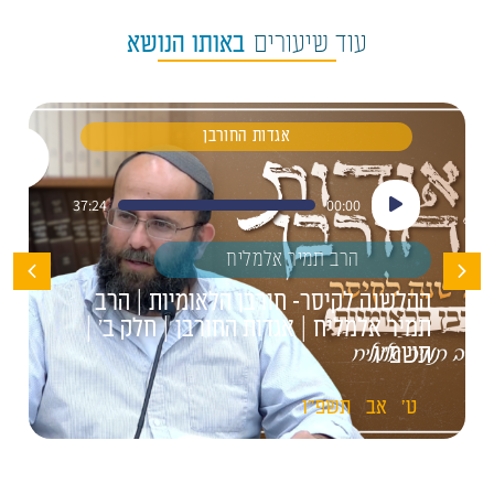
עוד שיעורים
באותו הנושא
אגדות החורבן
נגן
37:24
00:00
אודיו
הרב תמיר אלמליח
ההלשנה לקיסר- חורבן הלאומיות | הרב
תמיר אלמליח | אגדות החורבן | חלק ב' |
תשפ"ו
ט'
אב
תשפ"ו