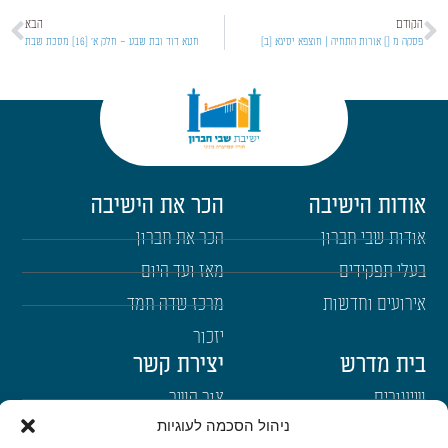
הקודם
הבא
פסקה מ [] אורות התחיה | חוצפא יסיגא [ב]
חטא דוד ובת שבע – חלק א' [16] מסכת שבת
אודות הישיבה
הכר את הישיבה
אודות שבי חברון
הכר את חברון
בעלי תפקידים
מאז ועד היום
אירועים וחדשות
מרכז שדה חמד
יזכור
בית מדרש
יצירת קשר
שיעורים
צור קשר
ניהול הסכמה לעוגיות
רבנים
הרשמה לשבו"ש