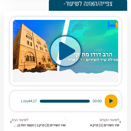
צפייה/האזנה לשיעור-
נגן
44:17
00:00
1.00x
אודיו
לשיעור הקודם
לשיעור הבא
שיר השירים [1] פרק א
שיר השירים [3] פרק ב | הקשר החי בן הדוד לרעיה