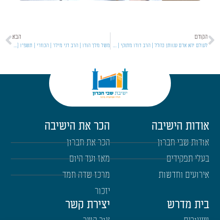
הקודם
הבא
לעולם יהא אדם ענוותן כהלל | הרב דודו מתוקי | סוגיות בעין איה | תשפ"ו [7]
משל מלך הודו | הרב דני מילר | הכוזרי | תשפ"ו [12]
אודות הישיבה
הכר את הישיבה
אודות שבי חברון
הכר את חברון
בעלי תפקידים
מאז ועד היום
אירועים וחדשות
מרכז שדה חמד
יזכור
בית מדרש
יצירת קשר