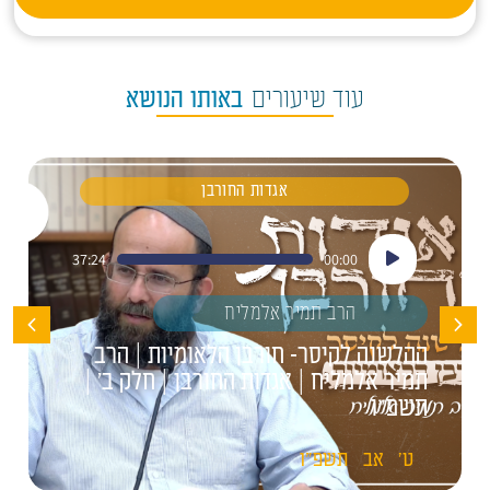
עוד שיעורים
באותו הנושא
אגדות החורבן
נגן
37:24
00:00
אודיו
הרב תמיר אלמליח
ההלשנה לקיסר- חורבן הלאומיות | הרב
תמיר אלמליח | אגדות החורבן | חלק ב' |
תשפ"ו
ט'
אב
תשפ"ו