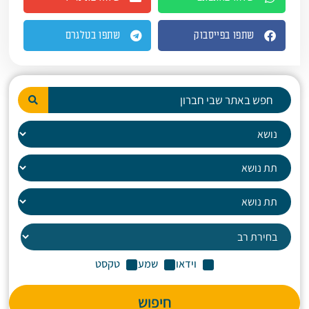
שתפו בפייסבוק
שתפו בטלגרם
וידאו
שמע
טקסט
חיפוש