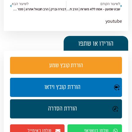
לשיעור הקודם
לשיעור הבא
שבט שמעון – אמת ללא פשרות | הרב חננאל אתרוג | ספר שופטים | תשפ"ו [11]
דבורה וברק | הרב חננאל אתרוג | ספר שופטים | תשפ"ו [13]
youtube
הורידו או שתפו
הורדת קובץ שמע
הורדת קובץ וידאו
הורדת הסדרה
שלחו בוואצאפ
שלחו באימייל