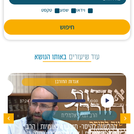
וידאו
שמע
טקסט
חיפוש
עוד שיעורים
באותו הנושא
אגדות החורבן
נגן
37:24
00:00
אודיו
הרב תמיר אלמליח
ההלשנה לקיסר- חורבן הלאומיות | הרב