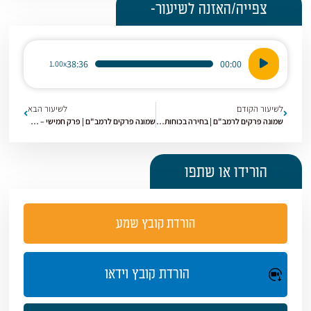
צפייה/האזנה לשיעור-
נגן
38:36
00:00
1.00x
אודיו
לשיעור הקודם
לשיעור הבא
שמונה פרקים לרמב"ם | בחירה בכוחות הנפש | [10]
שמונה פרקים לרמב"ם | פרק חמישי – חלק ב | [18]
הורידו או שתפו
הורדת קובץ שמע
הורדת קובץ וידאו