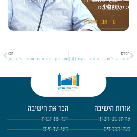
תמיר אלמליח | אגדות החורבן | חלק ב' |
תשפ"ו
ט'
אב
תשפ"ו
הקודם
הבא
שמונה פרקים לרמב"ם | בחירה בכוחות הנפש | [10]
שמונה פרקים לרמב"ם | פרק חמישי – חלק ב | [18]
אודות הישיבה
הכר את הישיבה
אודות שבי חברון
הכר את חברון
בעלי תפקידים
מאז ועד היום