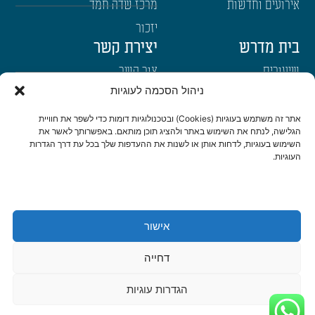
אירועים וחדשות
מרכז שדה חמד
יזכור
בית מדרש
יצירת קשר
שיעורים
צור קשר
ניהול הסכמה לעוגיות
רבנים
הרשמה לשבו"ש
ימי עיון
היה שותף
אתר זה משתמש בעוגיות (Cookies) ובטכנולוגיות דומות כדי לשפר את חוויית
הגלישה, לנתח את השימוש באתר ולהציג תוכן מותאם. באפשרותך לאשר את
דרכי הגעה
השימוש בעוגיות, לדחות אותן או לשנות את ההעדפות שלך בכל עת דרך הגדרות
העוגיות.
היה שותף
be a partner
אישור
הצהרת נגישות
מדיניות פרטיות
דחייה
© כל הזכויות שמורות לישיבת שבי חברון 2022 | נבנה ועוצב ב-❤ ע"י
אשחר
הגדרות עוגיות
WEB
דיגיטל ואתרים
|
סטודיו צור בניית אתרים ומיתוג לעסקים