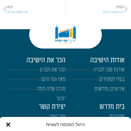
הקודם
הבא
[13] שמונה פרקים
[15] שמונה פרקים
אודות הישיבה
הכר את הישיבה
אודות שבי חברון
הכר את חברון
בעלי תפקידים
מאז ועד היום
אירועים וחדשות
מרכז שדה חמד
יזכור
בית מדרש
יצירת קשר
שיעורים
צור קשר
ניהול הסכמה לעוגיות
רבנים
הרשמה לשבו"ש