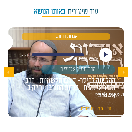
עוד שיעורים
באותו הנושא
אגדות החורבן
נגן
37:24
00:00
אודיו
הרב תמיר אלמליח
ההלשנה לקיסר- חורבן הלאומיות | הרב
תמיר אלמליח | אגדות החורבן | חלק ב' |
תשפ"ו
ט'
אב
תשפ"ו