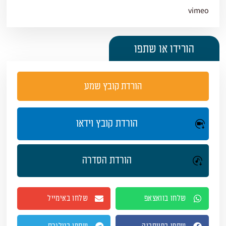
vimeo
הורידו או שתפו
הורדת קובץ שמע
הורדת קובץ וידאו
הורדת הסדרה
שלחו בוואצאפ
שלחו באימייל