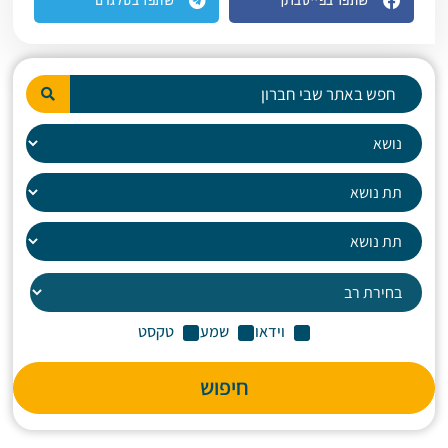
שתפו בפייסבוק
שתפו בטלגרם
וידאו
שמע
טקסט
חיפוש