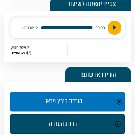
צפייה/האזנה לשיעור-
נגן
38:12
00:00
1.00x
אודיו
לשיעור הבא
[2] נפש החיים
הורידו או שתפו
הורדת קובץ וידאו
הורדת הסדרה