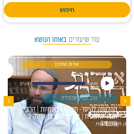
חיפוש
עוד שיעורים
באותו הנושא
אגדות החורבן
נגן
37:24
00:00
אודיו
הרב תמיר אלמליח
ההלשנה לקיסר- חורבן הלאומיות | הרב
תמיר אלמליח | אגדות החורבן | חלק ב' |
תשפ"ו