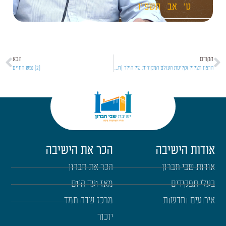
ט'
אב
תשפ"ו
הקודם
הבא
הרצון הצלול וקליטת העולם המקורית של הילד |חינוך ילדים [09]
[2] נפש החיים
אודות הישיבה
הכר את הישיבה
אודות שבי חברון
הכר את חברון
בעלי תפקידים
מאז ועד היום
אירועים וחדשות
מרכז שדה חמד
יזכור