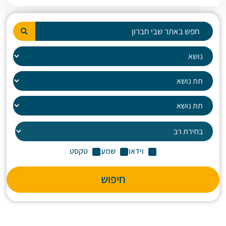
וידאו
שמע
טקסט
חיפוש