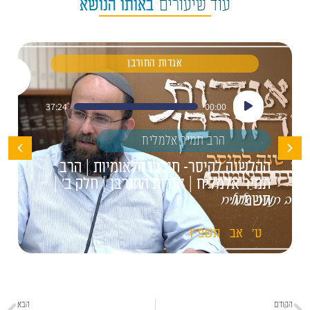
עוד שיעורים
באותו הנושא
אגדות החורבן
נגן
37:24
00:00
אודיו
הרב תמיר אלמליח
ההלשנה לקיסר- חורבן הלאומיות | הרב
תמיר אלמליח | אגדות החורבן | חלק ב' |
תשפ"ו
ט'
אב
תשפ"ו
הקודם
הבא