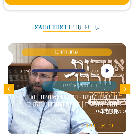
עוד שיעורים
באותו הנושא
אגדות החורבן
נגן
37:24
00:00
אודיו
הרב תמיר אלמליח
ההלשנה לקיסר- חורבן הלאומיות | הרב
תמיר אלמליח | אגדות החורבן | חלק ב' |
תשפ"ו
ט'
אב
תשפ"ו