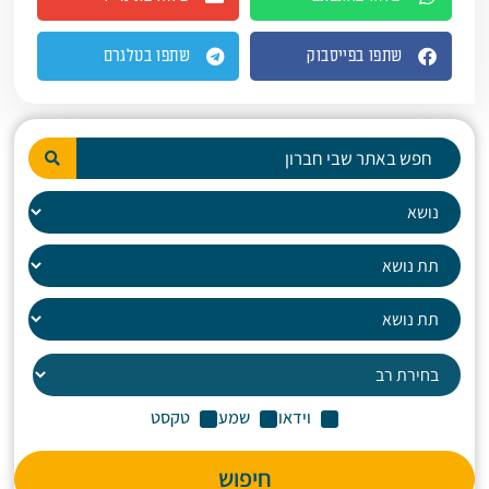
שתפו בפייסבוק
שתפו בטלגרם
וידאו
שמע
טקסט
חיפוש