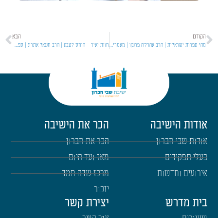
הקודם
הבא
מהי ספרות ישראלית | הרב אהרל'ה פרנקו | מאמרי הראיה | תשפ"ו [21]
חוות יאיר – היחס לטבע | הרב חננאל אתרוג | ספר שופטים | תשפ"ו [26]
אודות הישיבה
הכר את הישיבה
אודות שבי חברון
הכר את חברון
בעלי תפקידים
מאז ועד היום
אירועים וחדשות
מרכז שדה חמד
יזכור
בית מדרש
יצירת קשר