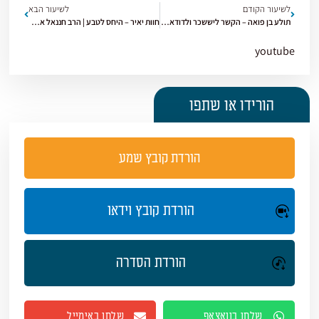
לשיעור הקודם
לשיעור הבא
תולע בן פואה – הקשר ליששכר ולדודאים | הרב חננאל אתרוג | ספר שופטים | תשפ"ו [24]
חוות יאיר – היחס לטבע | הרב חננאל אתרוג | ספר שופטים | תשפ"ו [26]
youtube
הורידו או שתפו
הורדת קובץ שמע
הורדת קובץ וידאו
הורדת הסדרה
שלחו בוואצאפ
שלחו באימייל