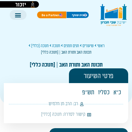
יזכור
היה שותף
Be a Partner
ראשי
שיעורים
חגים וזמנים
חנוכה
חנוכה [כללי]
תכונת האב ותורת האב | [חנוכה כללי]
תכונת האב ותורת האב | [חנוכה כללי]
פרטי השיעור
כ"א
כסליו
תש"פ
רב:
הרב חן חלמיש
קישור לסדרה:
חנוכה [כללי]