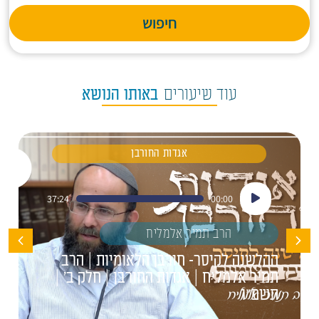
חיפוש
עוד שיעורים
באותו הנושא
אגדות החורבן
נגן
37:24
00:00
אודיו
הרב תמיר אלמליח
ההלשנה לקיסר- חורבן הלאומיות | הרב
תמיר אלמליח | אגדות החורבן | חלק ב' |
תשפ"ו