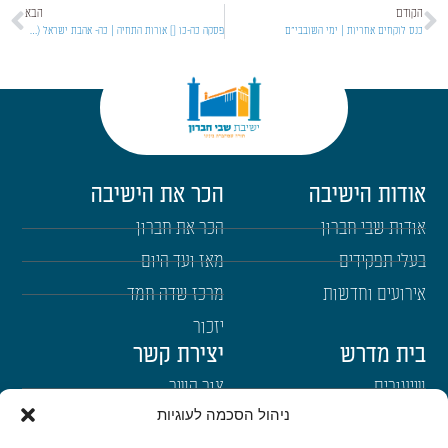
הקודם
הבא
כנס לוקחים אחריות | ימי השובבי"ם
פסקה כה-כו [] אורות התחיה | כה- אהבת ישראל (7) כו- אמונה
אודות הישיבה
הכר את הישיבה
אודות שבי חברון
הכר את חברון
בעלי תפקידים
מאז ועד היום
אירועים וחדשות
מרכז שדה חמד
יזכור
בית מדרש
יצירת קשר
שיעורים
צור קשר
ניהול הסכמה לעוגיות
רבנים
הרשמה לשבו"ש