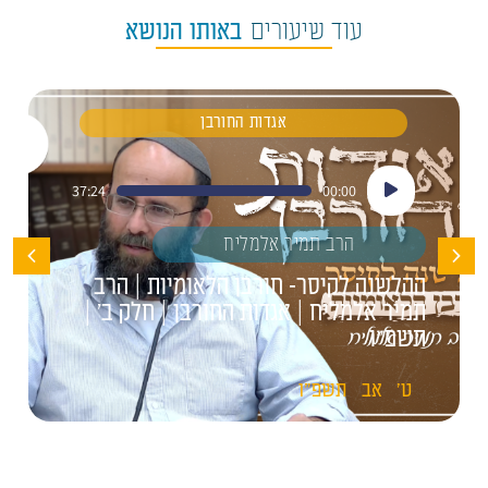
עוד שיעורים
באותו הנושא
אגדות החורבן
נגן
37:24
00:00
אודיו
הרב תמיר אלמליח
ההלשנה לקיסר- חורבן הלאומיות | הרב
תמיר אלמליח | אגדות החורבן | חלק ב' |
תשפ"ו
ט'
אב
תשפ"ו