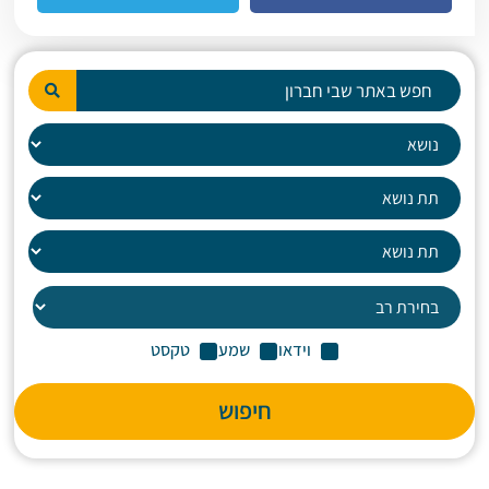
וידאו
שמע
טקסט
חיפוש