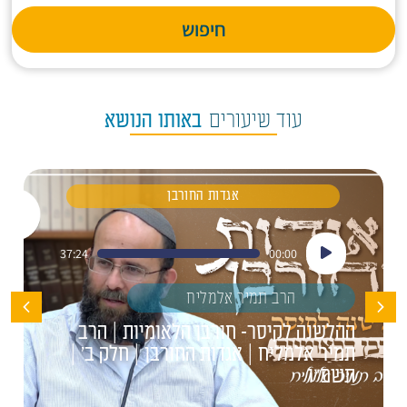
חיפוש
עוד שיעורים
באותו הנושא
אגדות החורבן
נגן
37:24
00:00
אודיו
הרב תמיר אלמליח
ההלשנה לקיסר- חורבן הלאומיות | הרב
תמיר אלמליח | אגדות החורבן | חלק ב' |
תשפ"ו