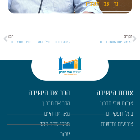
ט'
אב
תשפ"ו
הקודם
הבא
השואה ביחס לעשרה בטבת
עשרה בטבת – תחילת המצור – פטירת עזרא – תרגום התורה ליוונית
אודות הישיבה
הכר את הישיבה
אודות שבי חברון
הכר את חברון
בעלי תפקידים
מאז ועד היום
אירועים וחדשות
מרכז שדה חמד
יזכור