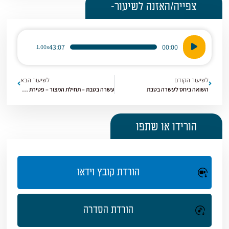
צפייה/האזנה לשיעור-
נגן
43:07
00:00
1.00x
אודיו
לשיעור הקודם
לשיעור הבא
השואה ביחס לעשרה בטבת
עשרה בטבת – תחילת המצור – פטירת עזרא – תרגום התורה ליוונית
הורידו או שתפו
הורדת קובץ וידאו
הורדת הסדרה