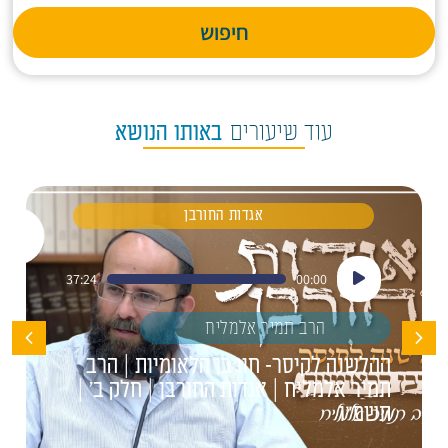
חיפוש
עוד שיעורים
באותו הנושא
אגדות החורבן
נגן
37:24
00:00
אודיו
הרב תמיר אלמליח
ההלשנה לקיסר- חורבן הלאומיות | הרב
תמיר אלמליח | אגדות החורבן | חלק ב' |
תשפ"ו