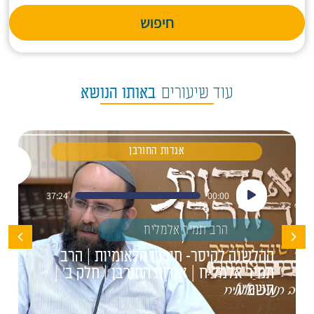
חיפוש
עוד שיעורים
באותו הנושא
אגדות החורבן
נגן
37:24
00:00
אודיו
הרב תמיר אלמליח
ההלשנה לקיסר- חורבן הלאומיות | הרב
תמיר אלמליח | אגדות החורבן | חלק ב' |
תשפ"ו