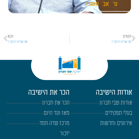
ט'
אב
תשפ"ו
הקודם
הבא
36 אגרת הרמב"ן
38 אגרת הרמב"ן
אודות הישיבה
הכר את הישיבה
אודות שבי חברון
הכר את חברון
בעלי תפקידים
מאז ועד היום
אירועים וחדשות
מרכז שדה חמד
יזכור