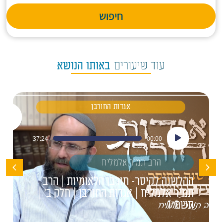
חיפוש
עוד שיעורים
באותו הנושא
אגדות החורבן
נגן
37:24
00:00
אודיו
הרב תמיר אלמליח
ההלשנה לקיסר- חורבן הלאומיות | הרב
תמיר אלמליח | אגדות החורבן | חלק ב' |
תשפ"ו