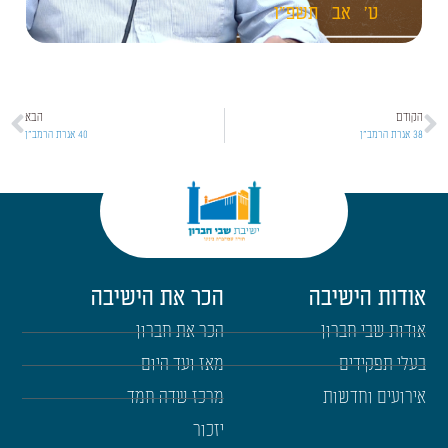
ט'
אב
תשפ"ו
הקודם
הבא
38 אגרת הרמב"ן
40 אגרת הרמב"ן
אודות הישיבה
הכר את הישיבה
אודות שבי חברון
הכר את חברון
בעלי תפקידים
מאז ועד היום
אירועים וחדשות
מרכז שדה חמד
יזכור