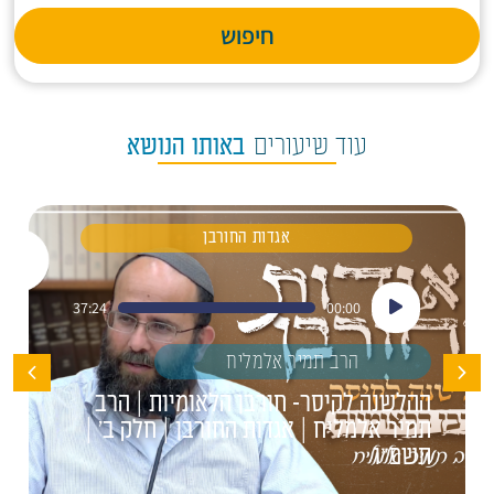
חיפוש
עוד שיעורים
באותו הנושא
אגדות החורבן
נגן
37:24
00:00
אודיו
הרב תמיר אלמליח
ההלשנה לקיסר- חורבן הלאומיות | הרב
תמיר אלמליח | אגדות החורבן | חלק ב' |
תשפ"ו