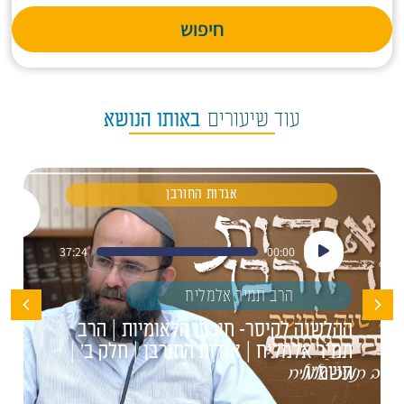
חיפוש
עוד שיעורים
באותו הנושא
אגדות החורבן
נגן
37:24
00:00
אודיו
הרב תמיר אלמליח
ההלשנה לקיסר- חורבן הלאומיות | הרב
תמיר אלמליח | אגדות החורבן | חלק ב' |
תשפ"ו