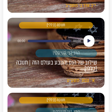
י"ב
אדר ב'
תשפ"ב
חנוכה [כללי]
נגן
00:00
00:00
אודיו
הרב דני סטיסקין
שילוב של הנס והטבע בעולם הזה | חנוכה
[כללי]
א'
טבת
תשע"ט
חנוכה [כללי]
הרב דני סטיסקין