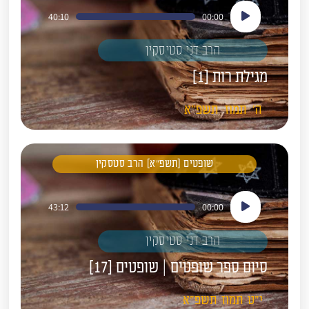
נגן
40:10
00:00
אודיו
הרב דני סטיסקין
מגילת רות [1]
ה'
תמוז
תשפ"א
שופטים [תשפ"א] הרב סטסקין
נגן
43:12
00:00
אודיו
הרב דני סטיסקין
סיום ספר שופטים | שופטים [17]
י"ט
תמוז
תשפ"א