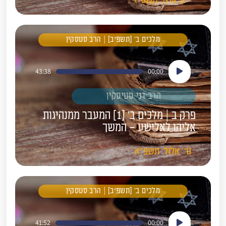
מלכים ב' [תשפ"ב] | הרב סטסקין
נגן
43:38
00:00
אודיו
הרב דני סטיסקין
פרק ב | מלכים ב' [1] המעבר ממנהיגות
אליהו לאלישע – המשך
ט'
אלול
תשפ"א
מלכים ב' [תשפ"ב] | הרב סטסקין
נגן
41:52
00:00