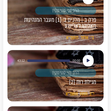
אודיו
הרב דני סטיסקין
פרק ב | מלכים ב' [1] מעבר המנהיגות
מאליהו לאלישע
ב'
אלול
תשפ"א
נגן
43:12
00:00
אודיו
הרב דני סטיסקין
מגילת רות [2]
י"ב
תמוז
תשפ"א