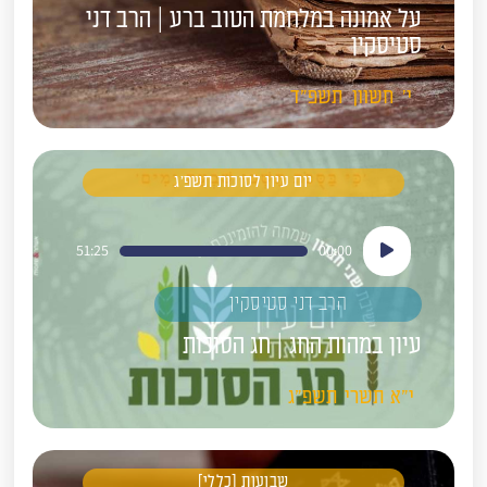
על אמונה במלחמת הטוב ברע | הרב דני
סטיסקין
י'
חשוון
תשפ"ד
יום עיון לסוכות תשפ'ג
נגן
51:25
00:00
אודיו
הרב דני סטיסקין
עיון במהות החג | חג הסוכות
י"א
תשרי
תשפ"ג
שבועות [כללי]