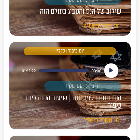
שילוב של הנס והטבע בעולם הזה
א'
טבת
תשע"ט
יום כיפור [כללי]
נגן
01:11:22
00:00
אודיו
הרב דני סטיסקין
התבוננות בספר יונה | שיעור הכנה ליום
כיפור
ט'
תשרי
תשפ"ב