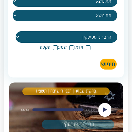
וידאו
שמע
טקסט
חיפוש
פרשת שבוע | רבני הישיבה | תשפ"ו
נגן
44:41
00:00
אודיו
הרב דני סטיסקין