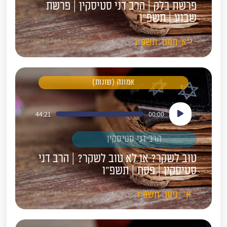
פרשת בלק | הרב דני סטיסקין | פרשת
שבוע | תשפ״ו
י"א
תמוז
תשפ"ו
אמונה (שונות)
נגן
44:21
00:00
אודיו
הרב דני סטיסקין
טוב לשקר? או לא טוב לשקר? | הרב דני
סטיסקין | פסח | תשפ"ו
א'
ניסן
תשפ"ו