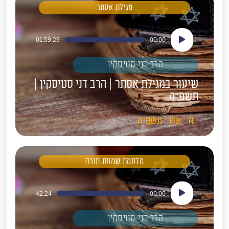
מגילת אסתר
נגן
01:59:29
00:00
אודיו
הרב דני סטיסקין
שיעור במגילת אסתר | הרב דני סטיסקין |
תשפ"ה
ה'
אדר
תשפ"ה
מלחמת שמחת תורה
נגן
42:24
00:00
אודיו
הרב דני סטיסקין