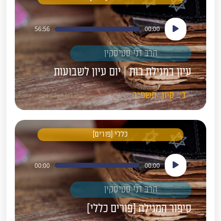
נגן
56:56
00:00
אודיו
הרב דני סטיסקין
עיון במגילת רות | יום עיון לשבועות
ב'
סיון
תשפ"ב
כללי [פורים]
נגן
00:00
00:00
אודיו
הרב דני סטיסקין
סיפור המגילה [פורים כללי]