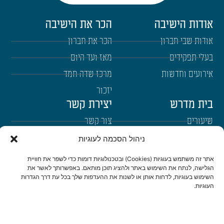
אודות הישיבה
הכר את הישיבה
אודות שבי חברון
הכר את חברון
בעלי תפקידים
מאז ועד היום
אירועים וחדשות
מרכז שדה חמד
יזכור
בית מדרש
יצירת קשר
שיעורים
צור קשר
רבנים
הרשמה לשבו"ש
ניהול הסכמה לעוגיות
ימי עיון
היה שותף
אתר זה משתמש בעוגיות (Cookies) ובטכנולוגיות דומות כדי לשפר את חוויית
הגלישה, לנתח את השימוש באתר ולהציג תוכן מותאם. באפשרותך לאשר את
דרכי הגעה
השימוש בעוגיות, לדחות אותן או לשנות את ההעדפות שלך בכל עת דרך הגדרות
העוגיות.
היה שותף
be a partner