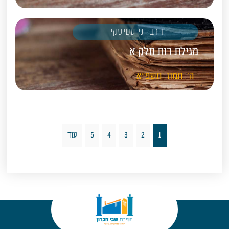
הרב דני סטיסקין
מגילת רות חלק א
ה'
תמוז
תשפ"א
1
2
3
4
5
עוד