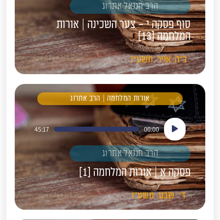
הרב חננאל אתרוג
סוף פסקה י – צער השכינה | אורות
המלחמה [13]
כ"ה
אייר
תשע"ו
אורות המלחמה | הרב אתרוג
נגן
45:17
00:00
אודיו
הרב חננאל אתרוג
פסקה א | אורות המלחמה [1]
ד'
שבט
תשע"ו