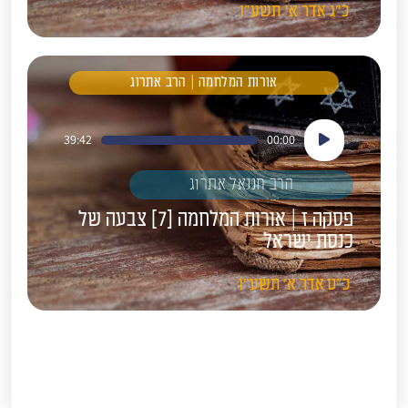
כ"ג
אדר א'
תשע"ו
אורות המלחמה | הרב אתרוג
נגן
39:42
00:00
אודיו
הרב חננאל אתרוג
פסקה ז | אורות המלחמה [7] צבעה של
כנסת ישראל
כ"ט
אדר א'
תשע"ו