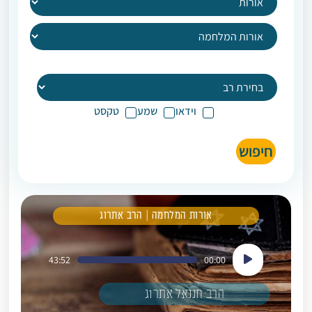
וידאו
שמע
טקסט
חיפוש
אורות המלחמה | הרב אתרוג
נגן
43:52
00:00
אודיו
הרב חננאל אתרוג