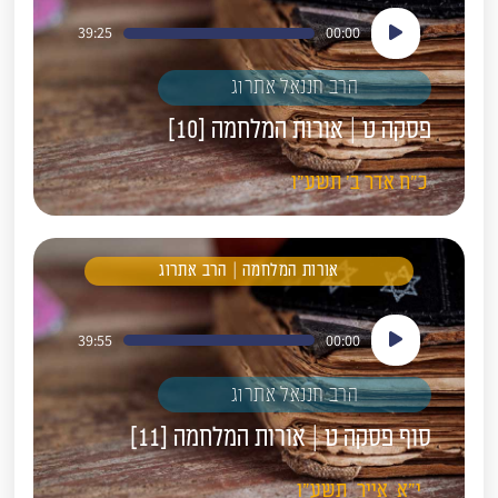
נגן
39:25
00:00
אודיו
הרב חננאל אתרוג
פסקה ט | אורות המלחמה [10]
כ"ח
אדר ב'
תשע"ו
אורות המלחמה | הרב אתרוג
נגן
39:55
00:00
אודיו
הרב חננאל אתרוג
סוף פסקה ט | אורות המלחמה [11]
י"א
אייר
תשע"ו