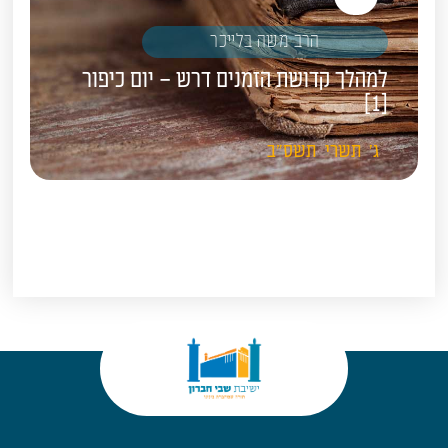
אודיו
הרב משה בלייכר
למהלך קדושת הזמנים דרש – יום כיפור
[1]
ג'
תשרי
תשס"ב