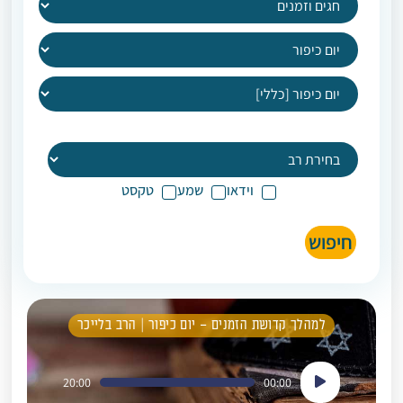
וידאו
שמע
טקסט
חיפוש
למהלך קדושת הזמנים – יום כיפור | הרב בלייכר
נגן
20:00
00:00
אודיו