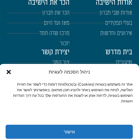
אודות הישיבה
הכר את הישיבה
אודות שבי חברון
הכר את חברון
בעלי תפקידים
מאז ועד היום
אירועים וחדשות
מרכז שדה חמד
יזכור
בית מדרש
יצירת קשר
שיעורים
צור קשר
ניהול הסכמה לעוגיות
רבנים
הרשמה לשבו"ש
ימי עיון
היה שותף
אתר זה משתמש בעוגיות (Cookies) ובטכנולוגיות דומות כדי לשפר את חוויית
הגלישה, לנתח את השימוש באתר ולהציג תוכן מותאם. באפשרותך לאשר את
דרכי הגעה
השימוש בעוגיות, לדחות אותן או לשנות את ההעדפות שלך בכל עת דרך הגדרות
העוגיות.
היה שותף
be a partner
אישור