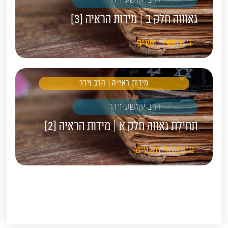
גאוווה חלק ב | מידות הראיה [3]
ז'
תשרי
תש"פ
מידות ראי"ה | הרב וידר
הרב יהושע וידר
תחילת גאווה חלק א | מידות הראיה [2]
ט"ו
אלול
תשע"ט