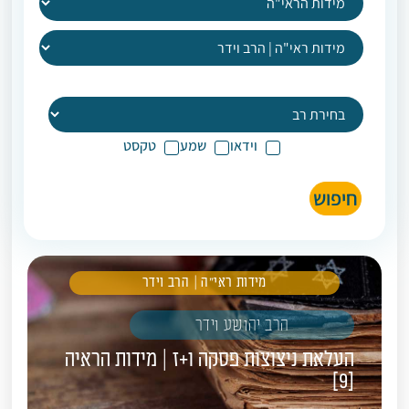
וידאו
שמע
טקסט
חיפוש
מידות ראי"ה | הרב וידר
הרב יהושע וידר
העלאת ניצוצות פסקה ו+ז | מידות הראיה
[9]