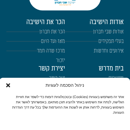
אודות הישיבה
הכר את הישיבה
אודות שבי חברון
הכר את חברון
בעלי תפקידים
מאז ועד היום
אירועים וחדשות
מרכז שדה חמד
יזכור
בית מדרש
יצירת קשר
שיעורים
צור קשר
ניהול הסכמה לעוגיות
רבנים
הרשמה לשבו"ש
ימי עיון
היה שותף
אתר זה משתמש בעוגיות (Cookies) ובטכנולוגיות דומות כדי לשפר את חוויית
הגלישה, לנתח את השימוש באתר ולהציג תוכן מותאם. באפשרותך לאשר את
דרכי הגעה
השימוש בעוגיות, לדחות אותן או לשנות את ההעדפות שלך בכל עת דרך הגדרות
העוגיות.
היה שותף
be a partner