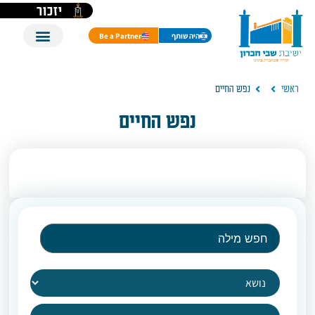
יזכור
היה שותף
Be a Partner
ראשי
נפש החיים
נפש החיים