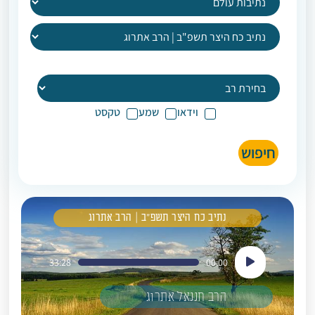
וידאו
שמע
טקסט
חיפוש
נתיב כח היצר תשפ"ב | הרב אתרוג
נגן
33:28
00:00
אודיו
הרב חננאל אתרוג