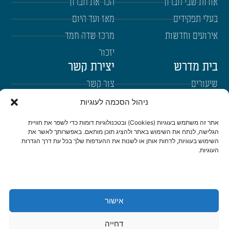
אודות שבי חברון
הכר את חברון
בעלי תפקידים
מאז ועד היום
אירועים וחדשות
מרכז שדה חמד
יזכור
בית מדרש
יצירת קשר
שיעורים
צור קשר
רבנים
הרשמה לשבו"ש
ניהול הסכמה לעוגיות
ימי עיון
היה שותף
אתר זה משתמש בעוגיות (Cookies) ובטכנולוגיות דומות כדי לשפר את חוויית
הגלישה, לנתח את השימוש באתר ולהציג תוכן מותאם. באפשרותך לאשר את
דרכי הגעה
השימוש בעוגיות, לדחות אותן או לשנות את ההעדפות שלך בכל עת דרך הגדרות
העוגיות.
היה שותף
be a partner
אישור
הצהרת נגישות
מדיניות פרטיות
דחייה