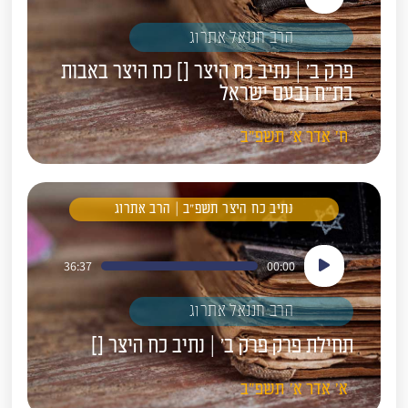
אודיו
הרב חננאל אתרוג
פרק ב' | נתיב כח היצר [] כח היצר באבות
בת"ח ובעם ישראל
ח'
אדר א'
תשפ"ב
נתיב כח היצר תשפ"ב | הרב אתרוג
נגן
36:37
00:00
אודיו
הרב חננאל אתרוג
תחילת פרק פרק ב' | נתיב כח היצר []
א'
אדר א'
תשפ"ב