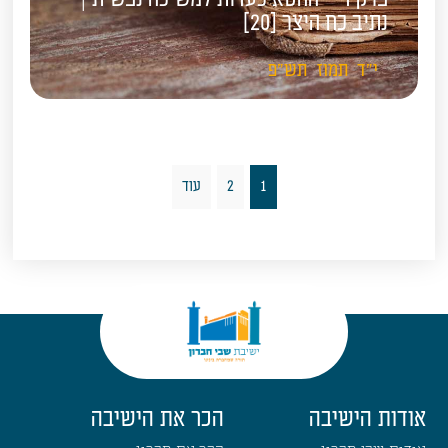
נתיב כח היצר [20]
י"ד
תמוז
תש"פ
1
2
עוד
אודות הישיבה
הכר את הישיבה