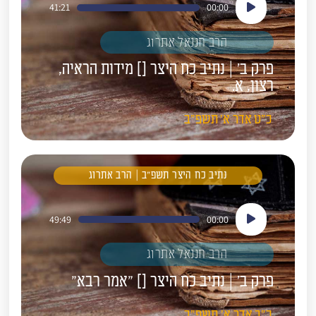
41:21
00:00
אודיו
הרב חננאל אתרוג
פרק ב' | נתיב כח היצר [] מידות הראיה,
רצון, א.
כ"ט
אדר א'
תשפ"ב
נתיב כח היצר תשפ"ב | הרב אתרוג
נגן
49:49
00:00
אודיו
הרב חננאל אתרוג
פרק ב' | נתיב כח היצר [] "אמר רבא"
כ"ב
אדר א'
תשפ"ב