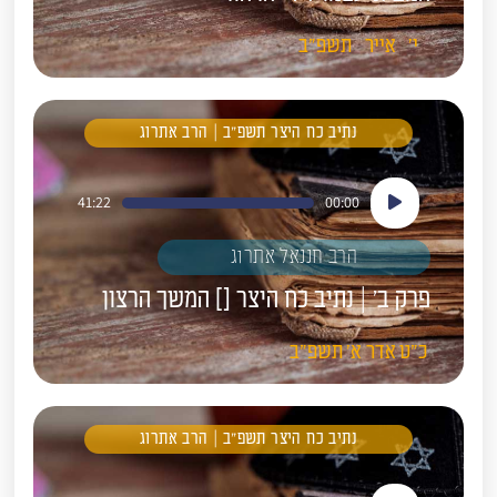
י'
אייר
תשפ"ב
נתיב כח היצר תשפ"ב | הרב אתרוג
נגן
41:22
00:00
אודיו
הרב חננאל אתרוג
פרק ב' | נתיב כח היצר [] המשך הרצון
כ"ט
אדר א'
תשפ"ב
נתיב כח היצר תשפ"ב | הרב אתרוג
נגן