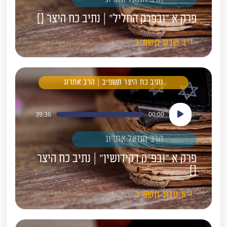
פרק א "ובפרק החליל" | נתיב כח היצר []
י"ז
שבט
תשפ"ב
נתיב כח היצר תשפ"ב | הרב אתרוג
נגן
39:36
00:00
אודיו
הרב חננאל אתרוג
פרק א "ובפ"ק דקידושין" | נתיב כח היצר
[]
י"א
טבת
תשפ"ב