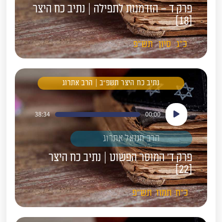
פרק ד – הזדמנות לתפילה | נתיב כח היצר
[18]
כ"ג
סיון
תש"פ
נתיב כח היצר תשפ"ב | הרב אתרוג
נגן
38:34
00:00
אודיו
הרב חננאל אתרוג
פרק ד' המוסר הפשוט | נתיב כח היצר
[22]
כ"ח
תמוז
תש"פ