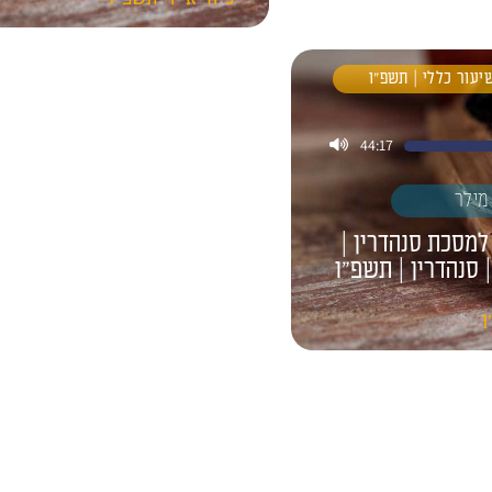
שיעור כללי | תשפ"ו
44:17
מילר
למסכת סנהדרין |
| סנהדרין | תשפ״ו
ו