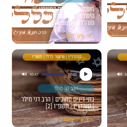
ג |
משמעות מערכת המשפט
הישראלית | הרב חננאל אתרוג |
סנהדרין | תשפ״ו [3]
כ'
סיון
תשפ"ו
סנהדרין | שיעור כללי | תשפ"ו
נגן
45:47
00:00
5
אודיו
הרב דני מילר
בתי דינים סמוכים | הרב דני מילר
| סנהדרין | תשפ״ו [2]
י"ד
אייר
תשפ"ו