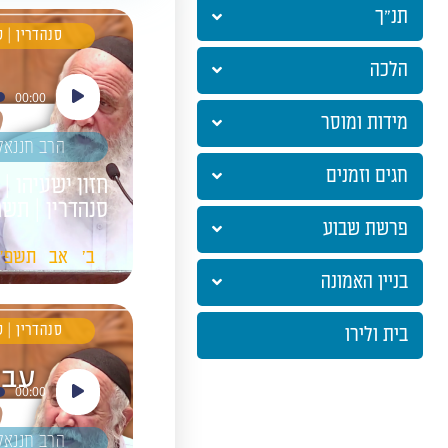
תנ"ך
סנהדרין | 
הלכה
נגן
00:00
אודיו
מידות ומוסר
הרב חננאל
חגים וזמנים
חזון ישעיהו | 
סנהדרין | תשפ
פרשת שבוע
ב'
אב
תשפ"ו
בניין האמונה
סנהדרין | 
בית ולירו
נגן
00:00
אודיו
הרב חננאל