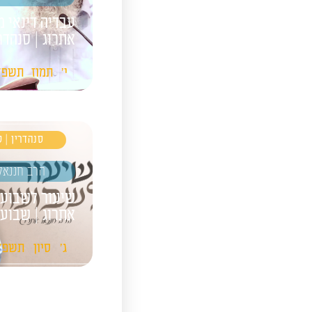
עבדיה דינאי מ
אתרוג | סנהדר
י'
תמוז
תשפ"
סנהדרין | 
הרב חננאל
שיעור לשבועו
אתרוג | שבועות
ג'
סיון
תשפ"