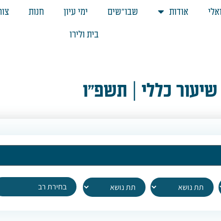
אלי
אודות
שבו"שים
ימי עיון
חנות
צור
בית ולירו
 שיעור כללי | תשפ"ו