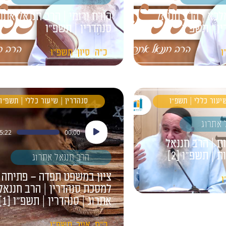
לכא | הרב חננאל
קורח ורומי | הרב חננאל אתרו
ין | תשפ״ו
סנהדרין | תשפ״ו
ו
כ"ה
סיון
תשפ"ו
שיעור כללי | תשפ"ו
סנהדרין | שיעור כללי | תשפ"ו
 אתרוג
נגן
5:22
00:00
אודיו
ת | הרב חננאל
 | תשפ״ו [2]
הרב חננאל אתרוג
ציון במשפט תפדה – פתיחה
ו
למסכת סנהדרין | הרב חננאל
אתרוג | סנהדרין | תשפ״ו [1]
כ"ח
אייר
תשפ"ו