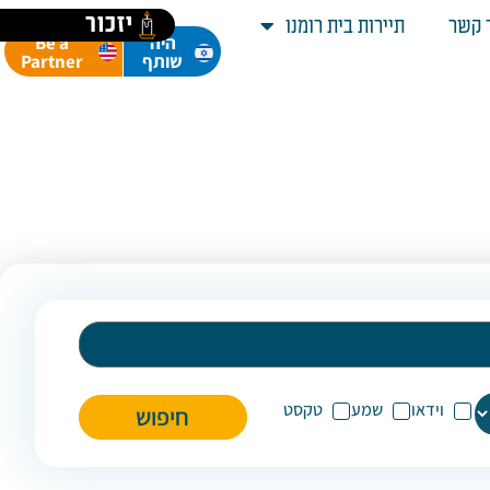
יזכור
 קשר
תיירות בית רומנו
Be a
היה
Partner
שותף
וידאו
שמע
טקסט
חיפוש