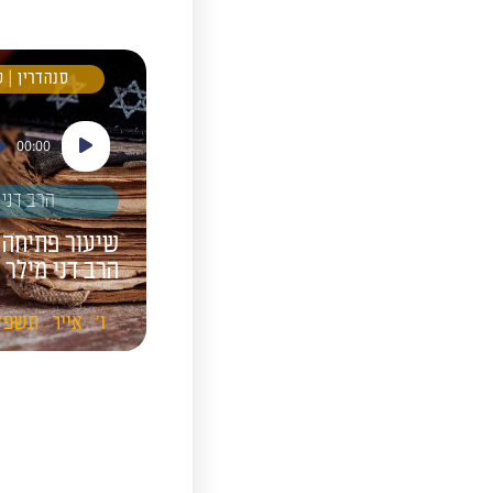
סנהדרין | 
נגן
00:00
אודיו
הרב דני 
שיעור פתיחה 
הרב דני מילר 
ו'
אייר
תשפ"