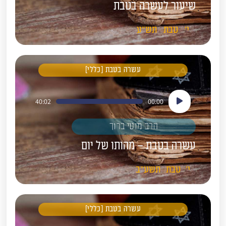
שיעור לעשרה בטבת
י'
טבת
תש"ע
עשרה בטבת [כללי]
נגן
40:02
00:00
אודיו
הרב מוטי ברוך
עשרה בטבת – מהותו של יום
י'
טבת
תשע"ב
עשרה בטבת [כללי]