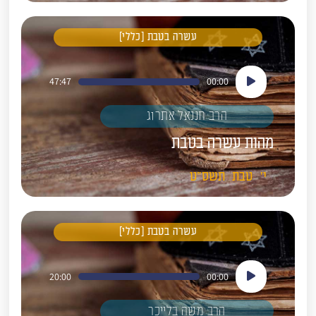
עשרה בטבת [כללי]
נגן
47:47
00:00
אודיו
הרב חננאל אתרוג
מהות עשרה בטבת
י'
טבת
תשס"ט
עשרה בטבת [כללי]
נגן
20:00
00:00
אודיו
הרב משה בלייכר