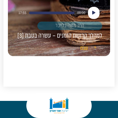
נגן
17:55
00:00
אודיו
הרב משה בלייכר
למהלך קדושת הזמנים – עשרה בטבת [3]
י'
טבת