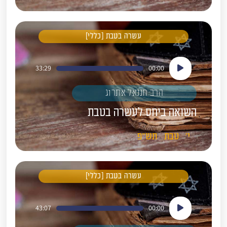
עשרה בטבת [כללי]
נגן
33:29
00:00
אודיו
הרב חננאל אתרוג
השואה ביחס לעשרה בטבת
י'
טבת
תש"פ
עשרה בטבת [כללי]
נגן
43:07
00:00
אודיו