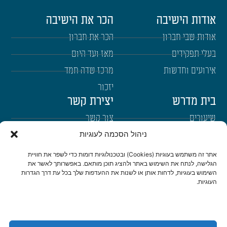
אודות הישיבה
הכר את הישיבה
אודות שבי חברון
הכר את חברון
בעלי תפקידים
מאז ועד היום
אירועים וחדשות
מרכז שדה חמד
יזכור
בית מדרש
יצירת קשר
שיעורים
צור קשר
ניהול הסכמה לעוגיות
רבנים
הרשמה לשבו"ש
ימי עיון
היה שותף
אתר זה משתמש בעוגיות (Cookies) ובטכנולוגיות דומות כדי לשפר את חוויית
הגלישה, לנתח את השימוש באתר ולהציג תוכן מותאם. באפשרותך לאשר את
דרכי הגעה
השימוש בעוגיות, לדחות אותן או לשנות את ההעדפות שלך בכל עת דרך הגדרות
העוגיות.
היה שותף
be a partner