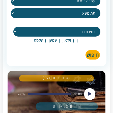
וידאו
שמע
טקסט
חיפוש
עשרה בטבת [כללי]
נגן
28:39
00:00
אודיו
הרב חננאל אתרוג