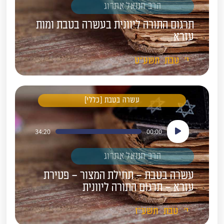
הרב חננאל אתרוג
תרגום התורה ליוונית בעשרה בטבת ומות
עזרא
י'
טבת
תשע"ט
עשרה בטבת [כללי]
נגן
34:20
00:00
אודיו
הרב חננאל אתרוג
עשרה בטבת – תחילת המצור – פטירת
עזרא – תרגום התורה ליוונית
י'
טבת
תשע"ז