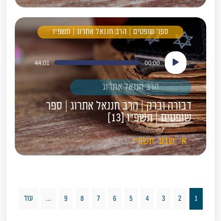
ספר שופטים | הרב חננאל אתרוג | תשפ"ו
נגן
44:01
00:00
אודיו
הרב חננאל אתרוג
דבורה וברק | הרב חננאל אתרוג | ספר
שופטים | תשפ"ו [13]
א'
שבט
תשפ"ו
1
2
3
4
5
6
7
8
9
…
עוד