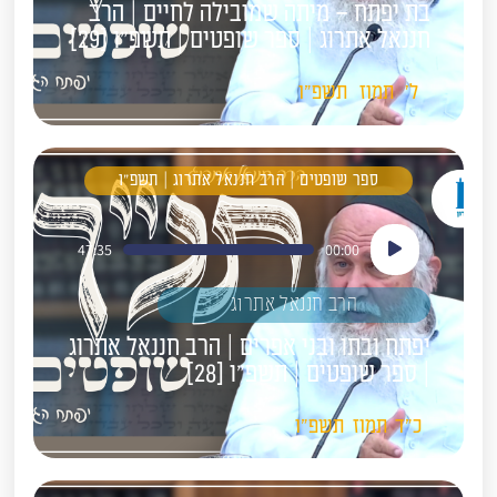
בת יפתח – מיתה שמובילה לחיים | הרב
חננאל אתרוג | ספר שופטים | תשפ"ו [29]
ל'
תמוז
תשפ"ו
ספר שופטים | הרב חננאל אתרוג | תשפ"ו
נגן
47:35
00:00
אודיו
הרב חננאל אתרוג
יפתח ובתו ובני אפרים | הרב חננאל אתרוג
| ספר שופטים | תשפ"ו [28]
כ"ד
תמוז
תשפ"ו