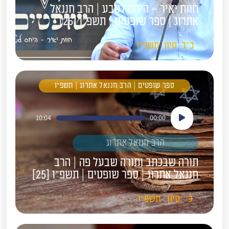
חוות יאיר – היחס לטבע | הרב חננאל
אתרוג | ספר שופטים | תשפ"ו [26]
כ"ב
סיון
תשפ"ו
ספר שופטים | הרב חננאל אתרוג | תשפ"ו
נגן
10:04
00:00
אודיו
הרב חננאל אתרוג
תורה שבכתב ותורה שבעל פה | הרב
חננאל אתרוג | ספר שופטים | תשפ"ו [25]
כ'
סיון
תשפ"ו