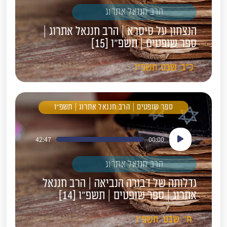
הרב חננאל אתרוג
הנצחון על סיסרא | הרב חננאל אתרוג |
ספר שופטים | תשפ"ו [15]
כ"ב
שבט
תשפ"ו
ספר שופטים | הרב חננאל אתרוג | תשפ"ו
נגן
42:47
00:00
אודיו
הרב חננאל אתרוג
גדלותה של דבורה הנביאה | הרב חננאל
אתרוג | ספר שופטים | תשפ"ו [14]
ח'
שבט
תשפ"ו