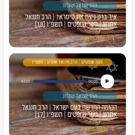
הרב חננאל אתרוג
איך ברק ניצח את סיסרא? | הרב חננאל
אתרוג | ספר שופטים | תשפ"ו [18]
כ"ז
אדר
תשפ"ו
ספר שופטים | הרב חננאל אתרוג | תשפ"ו
נגן
43:01
00:00
אודיו
הרב חננאל אתרוג
הקומה החדשה בעם ישראל | הרב חננאל
אתרוג | ספר שופטים | תשפ"ו [17]
כ'
שבט
תשפ"ו