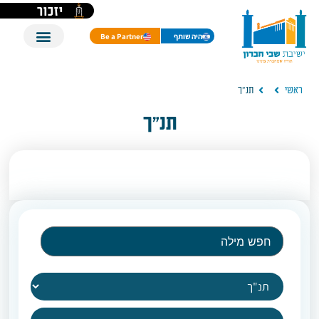
יזכור
היה שותף
Be a Partner
ראשי
תנ"ך
תנ"ך