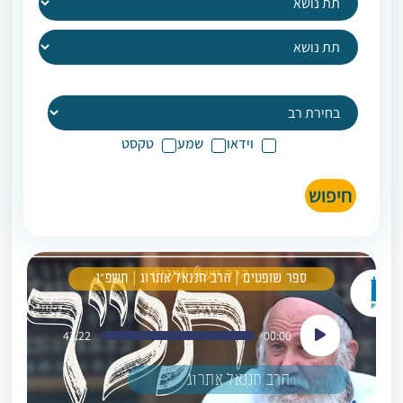
וידאו
שמע
טקסט
חיפוש
ספר שופטים | הרב חננאל אתרוג | תשפ"ו
נגן
42:22
00:00
אודיו
הרב חננאל אתרוג