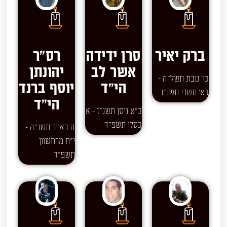
ברק יאיר
סרן ידידה
רס"ר
אשר לב
יהונתן
כו' טבת תשל"ה -
הי"ד
יוסף ברנד
כא' תשרי תשנ"ו
הי"ד
כ"א ניסן תשנ"ז - א
כסלו תשפ"ד
ה באייר תשנ"ה -
י"ח מרחשוון
תשפ"ד