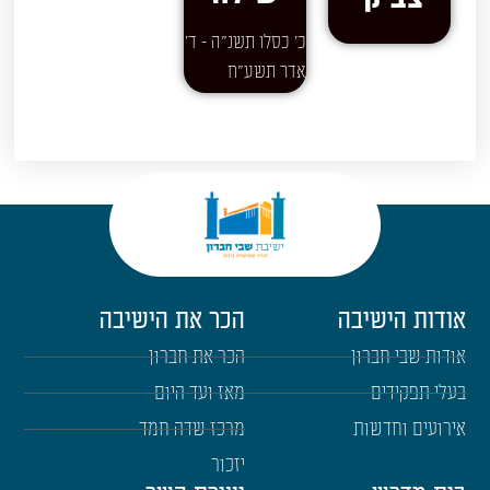
כ' כסלו תשנ"ה - ד'
אדר תשע"ח
אודות הישיבה
הכר את הישיבה
אודות שבי חברון
הכר את חברון
בעלי תפקידים
מאז ועד היום
אירועים וחדשות
מרכז שדה חמד
יזכור