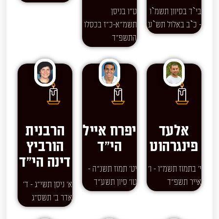
בי`ד בסיוון תשמ`ו
ט"ו בניסן
- כ`ב באלול תש`ע
תשמ"א-כ"ז בכסלו
התשפ"ד
אלעד
יפרח אייל
הרבנית
פינגרהוט
הי"ד
הורביץ
דינה הי"ד
י' בתמוז תשמ"ו - ו'
יט' תמוז תשנ"ה -
אייר תשפ"ד
טו' סיון תשע"ד
א' ניסן תשי"ג - ד'
אדר ב' תשס"ג