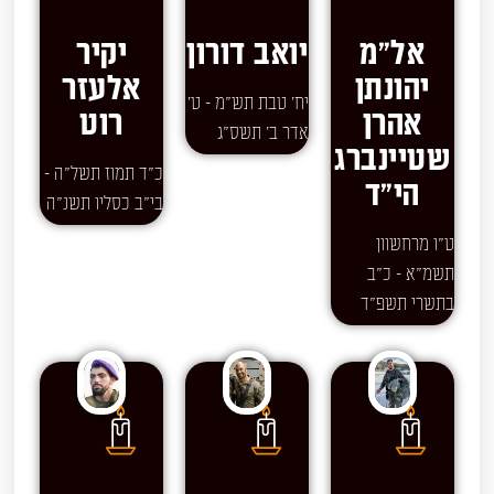
אל"מ
יואב דורון
יקיר
יהונתן
אלעזר
יח' טבת תש"מ - ט'
אהרן
רוט
אדר ב' תשס"ג
שטיינברג
כ"ד תמוז תשל"ה -
הי"ד
בי"ב כסליו תשנ"ה
ט"ו מרחשוון
תשמ"א - כ"ב
בתשרי תשפ"ד