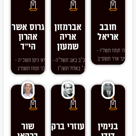
חובב
אברמזון
גרוס אשר
אריאל
אריה
אהרון
שמעון
הי"ד
ה' תמוז תשל"ו -
יט' אדר תשס"ב
כ`ב באב תשל`ה -
יא' ניסן תשכ"ה -
ג` באלול תשנ`ז
כו' תמוז תשמ"ג
בנימין
עוזרי ברק
שור