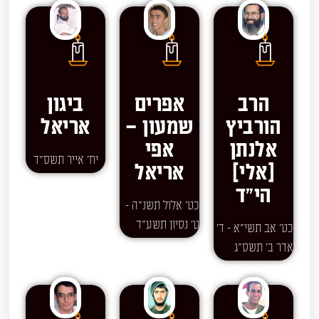
הרב
אפרים
ביגון
הורביץ
שמעון –
אריאל
אלנתן
אפי
יח' אייר תשס"ד
[אלי]
אריאל
הי"ד
כט' אלול תשנ"ה -
ט' נסיון תשע"ד
כט' אב תשי"א - ד'
אדר ב' תשס"ג