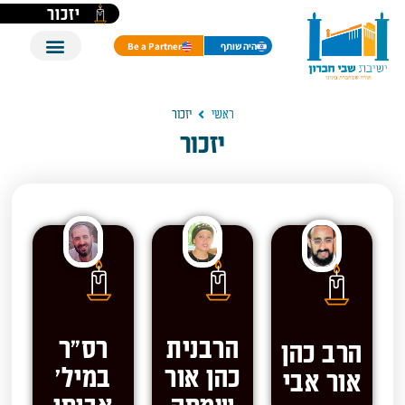
יזכור
היה שותף
Be a Partner
ראשי
יזכור
יזכור
הרבנית
רס"ר
הרב כהן
כהן אור
במיל'
אור אבי