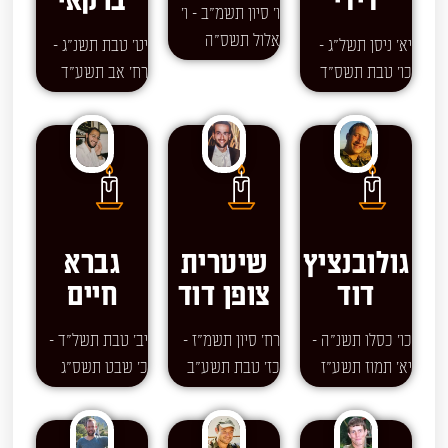
דידי
ברקאי
ו' סיון תשמ"ב - ו'
אלול תשס"ה
יא' ניסן תשל"ג -
יט' טבת תשנ"ג -
כו' טבת תשס"ד
רח' אב תשע"ד
גולובנציץ
שיטרית
גברא
דוד
צופן דוד
חיים
כו' כסלו תשנ"ה -
רח' סיון תשמ"ז -
יב' טבת תשל"ד -
יא' תמוז תשע"ז
כז' טבת תשע"ב
כ' שבט תשס"ג