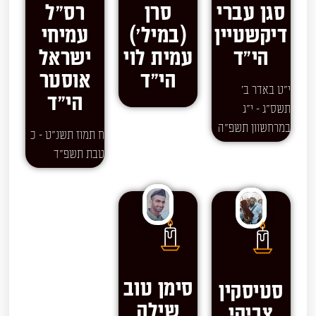
סגן עברי
סרן
רס"ל
דיקשטיין
(במיל')
עמיחי
הי"ד
עמית לוי
ישראל
הי"ד
אוסטר
י"ט באדר ב'
הי"ד
תשס"ג - י"ג
במרחשוון תשפ"ה
ח תמוז תשנ"ט - כ
טבת תשפ"ד
סימן טוב
סטיסקין
שילה
צביקי