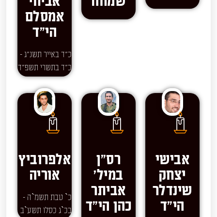
שמחה
אביחי
אמסלם
הי"ד
כ"ד באייר תשנ"ג -
כ"ד בתשרי תשפ"ד
אבישי
רס"ן
אלפרוביץ
יצחק
במיל'
אוריה
שינדלר
אביתר
כ` טבת תשמ`ה -
הי"ד
כהן הי"ד
בכ`ג כסלו תשע`ב